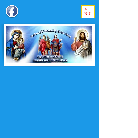
ME
NU